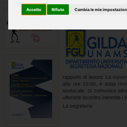
triennio 2025 – 2
Accetto
Rifiuto
Cambia le mie impostazion
Giovedì 09 Aprile 2026
|
rapporto di lavoro. La riunio
alle ore 15:00, è stata rin
sindacale. Si comunica altr
ulteriore incontro inerente i
La segreteria