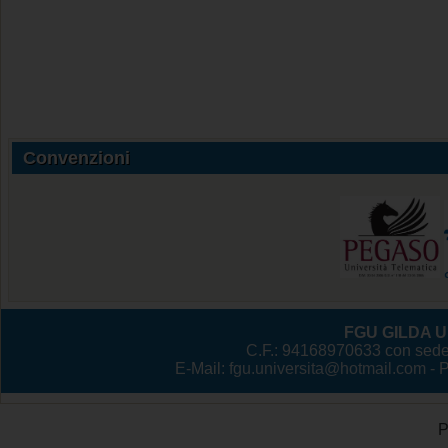
Convenzioni
FGU GILDA Un
C.F.: 94168970633 con sede
E-Mail:
fgu.universita@hotmail.com
- 
P