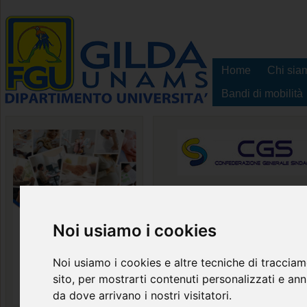
Home
Chi sia
Bandi di mobilità
Comunicato sinda
Noi usiamo i cookies
ARAN con le OO.S
relazioni sindacal
Noi usiamo i cookies e altre tecniche di tracciam
prosecuzione tra
sito, per mostrarti contenuti personalizzati e annu
personale compar
da dove arrivano i nostri visitatori.