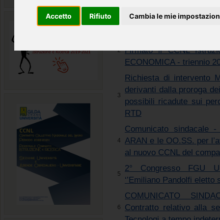
rinnovo CCNL persona
Accetto
Rifiuto
Cambia le mie impostazion
Ricerca, triennio 2025 – 
COMUNICATO SINDACAL
Firmato il CCNL Istru
2
ECONOMICA - triennio 2
Richiesta di intervento M
derivanti dalla proroga d
3
possibili ricadute sui per
RTD
Comunicato sindacale - 
ARAN e le OO.SS. per l’av
4
al nuovo CCNL del compar
2° Congresso FGU Uni
5
‘’Emiliano Pandolfi eletto 
COMUNICATO SINDACA
Contratto relativo alla s
6
Tecnologi a tempo indete