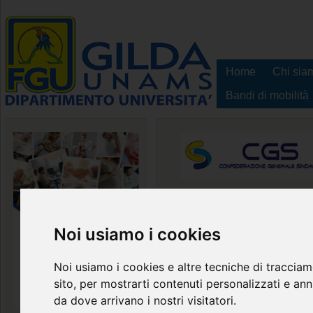
Home
Chi sia
Bandi di mobilità
Comunicati Segreteri
Noi usiamo i cookies
Filtro titolo
Titolo articolo
#
Noi usiamo i cookies e altre tecniche di tracciam
Comunicato sindacale - 
sito, per mostrarti contenuti personalizzati e annu
le OO.SS sulla disciplina 
da dove arrivano i nostri visitatori.
del rapporto di lavoro 
1