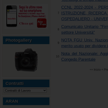
CCNL 2022-2024 - PE
ISTRUZIONE, RICERCA
7
OSPEDALIERO - UNIVE
Comunicato Unitario ''Fir
8
settore Università''
NOTA FGU Univ. Nazionale
Photogallery
9
merito usato per dividere i 
Nota del Nazionale: Agg
10
Congedo Parentale
<<
Inizio
<
Pre
Contratti
ARAN