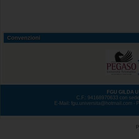
Convenzioni
FGU GILDA Un
C.F.: 94168970633 con sede
E-Mail:
fgu.universita@hotmail.com
- 
P