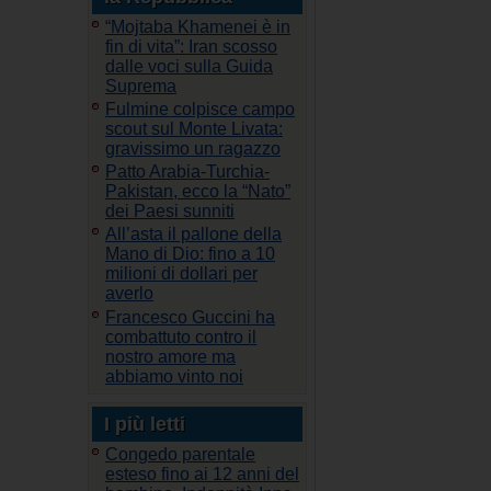
“Mojtaba Khamenei è in
fin di vita”: Iran scosso
dalle voci sulla Guida
Suprema
Fulmine colpisce campo
scout sul Monte Livata:
gravissimo un ragazzo
Patto Arabia-Turchia-
Pakistan, ecco la “Nato”
dei Paesi sunniti
All’asta il pallone della
Mano di Dio: fino a 10
milioni di dollari per
averlo
Francesco Guccini ha
combattuto contro il
nostro amore ma
abbiamo vinto noi
I più letti
Congedo parentale
esteso fino ai 12 anni del