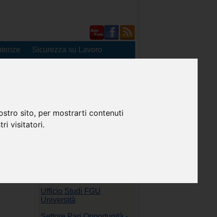
tenze
Sicurezza su Lavoro
Venerdi 7 Agosto 2026
ostro sito, per mostrarti contenuti
ri visitatori.
Comunicati
Segreteria Nazionale FGU
Università
Ufficio Studi FGU
Università
Settore Pari Opportunità -