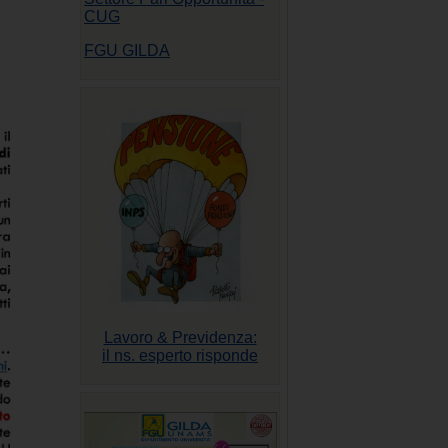
CUG
FGU GILDA
Lavoro & Previdenza:
il ns. esperto risponde