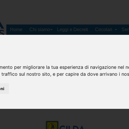
Home
Chi siamo
Leggi e Decreti
Circolari
Sen
Bandi di mobilità
Contatti
mento per migliorare la tua esperienza di navigazione nel n
 traffico sul nostro sito, e per capire da dove arrivano i nost
MATIVA ''Convenzione con Hotel Manzoni''
oni
atini Terme (PT)
2 Febbraio 2024 15:08 | Pubblicato da Redazione |
|