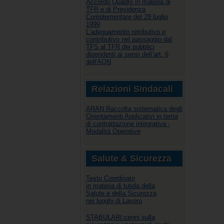
Accordo Quadro in materia di
TFR e di Previdenza
Complementare del 29 luglio
1999
L’adeguamento retributivo e
contributivo nel passaggio dal
TFS al TFR dei pubblici
dipendenti ai sensi dell’art. 6
dell'AQN
Relazioni Sindacali
ARAN Raccolta sistematica degli
Orientamenti Applicativi in tema
di contrattazione integrativa -
Modalità Operative
Salute & Sicurezza
Testo Coordinato
in materia di tutela della
Salute e della Sicurezza
nei luoghi di Lavoro
STABULARI:cenni sulla