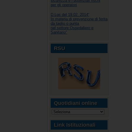
sicurezza e i potenziali rischi
per gli operatori
D.Lgs del 19.02. 2014“
In materia di prevenzione di ferita
da taglio o punta
nel settore Ospedaliero e
Sanitario"
RSU
Quotidiani online
Link Istituzionali