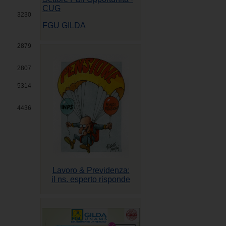
CUG
3230
FGU GILDA
2879
2807
5314
4436
Lavoro & Previdenza:
il ns. esperto risponde