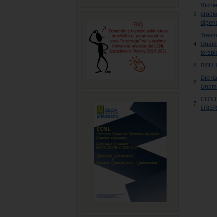
Richi
3
probl
dipend
Trasm
4
Unams,
terapi
5
RSU, D
Dichi
6
Unam
CONT
7
LIBE