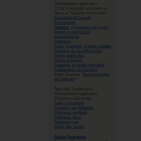
Orientamenti applicativi
CCNL Comparto Istruzione e
Ricerca ''Sezione Università’’
Aspettative/Congedi
Formazione
Malattia e Assenze per visite,
terapie e prestazioni
specialistiche
Permessi
Ferie, Festività e riposi solidali
Sistema di classificazione
Istituti particolari
Orario di lavoro
Rapporto di lavoro flessibile
Trattamento economico
Parte Comune ''
Responsabilità
disciplinare
''
Raccolta Sistematica
Orientamenti Applicativi
Comparto Università
Ferie e Festività
Assenze per Malattia
Permessi retribuiti
Permessi brevi
Permessi per
diritto allo studio
Guida Operativa