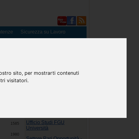
tenze
Sicurezza su Lavoro
Venerdi 7 Agosto 2026
ostro sito, per mostrarti contenuti
ri visitatori.
Comunicati
Segreteria Nazionale FGU
Università
Visite
Ufficio Studi FGU
1585
Università
1980
Settore Pari Opportunità -