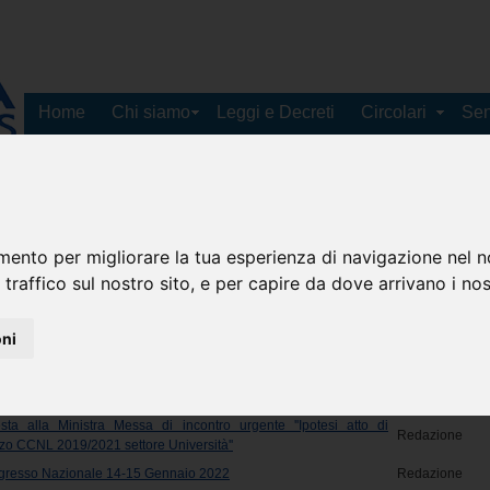
Home
Chi siamo
Leggi e Decreti
Circolari
Sen
Bandi di mobilità
Contatti
mento per migliorare la tua esperienza di navigazione nel n
 traffico sul nostro sito, e per capire da dove arrivano i nost
icati FGU
oni
Mostra #
 articolo
Autore
esta alla Ministra Messa di incontro urgente ''Ipotesi atto di
Redazione
zzo CCNL 2019/2021 settore Università''
ngresso Nazionale 14-15 Gennaio 2022
Redazione