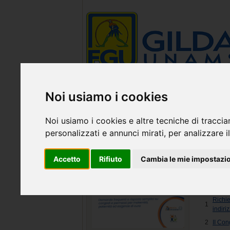
Noi usiamo i cookies
Noi usiamo i cookies e altre tecniche di traccia
personalizzati e annunci mirati, per analizzare il
Comun
Accetto
Rifiuto
Cambia le mie impostazi
Filtro titolo
#
Titolo
Richi
1
indiri
2
II Co