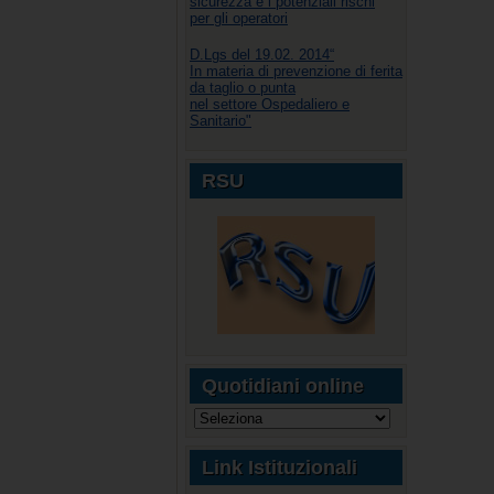
sicurezza e i potenziali rischi
per gli operatori
D.Lgs del 19.02. 2014“
In materia di prevenzione di ferita
da taglio o punta
nel settore Ospedaliero e
Sanitario"
RSU
Quotidiani online
Link Istituzionali