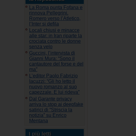
La Roma punta Fofana e
rinnova Pellegrini.
Romero verso l’Atletico,
l’Inter si defila
Locali chiusi e minacce
alle star: in Iran riparte la
crociata contro le donne
senza velo
Guccini, l’intervista di
Gianni Mura: “Sono il
cantautore del forse e del
ma”
L’editor Paolo Fabrizio
Iacuzzi: “Gli ho letto il
nuovo romanzo al suo
capezzale. E lui rideva”
Dal Garante privacy
arriva lo stop ai deepfake
satirici di “Striscia la
notizia” su Enrico
Mentana
I più letti