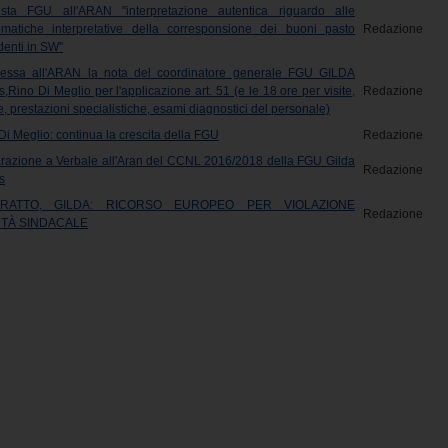
esta FGU all'ARAN ''interpretazione autentica riguardo alle
ematiche interpretative della corresponsione dei buoni pasto
Redazione
enti in SW''
essa all'ARAN la nota del coordinatore generale FGU GILDA
Rino Di Meglio per l'applicazione art. 51 (e le 18 ore per visite,
Redazione
e, prestazioni specialistiche, esami diagnostici del personale)
i Meglio: continua la crescita della FGU
Redazione
arazione a Verbale all'Aran del CCNL 2016/2018 della FGU Gilda
Redazione
s
RATTO, GILDA: RICORSO EUROPEO PER VIOLAZIONE
Redazione
RTÀ SINDACALE