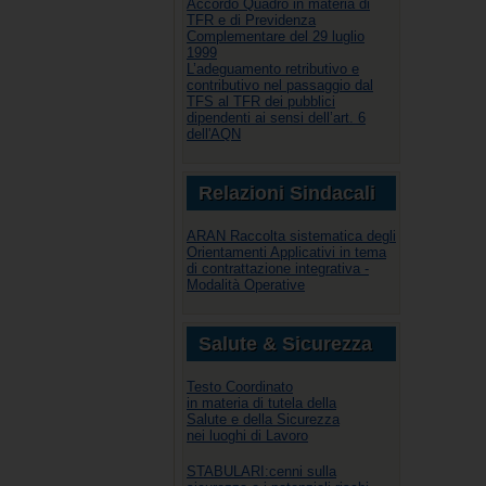
Accordo Quadro in materia di
TFR e di Previdenza
Complementare del 29 luglio
1999
L’adeguamento retributivo e
contributivo nel passaggio dal
TFS al TFR dei pubblici
dipendenti ai sensi dell’art. 6
dell'AQN
Relazioni Sindacali
ARAN Raccolta sistematica degli
Orientamenti Applicativi in tema
di contrattazione integrativa -
Modalità Operative
Salute & Sicurezza
Testo Coordinato
in materia di tutela della
Salute e della Sicurezza
nei luoghi di Lavoro
STABULARI:cenni sulla