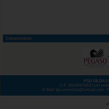
Convenzioni
FGU GILDA Un
C.F.: 94168970633 con sede
E-Mail:
fgu.universita@hotmail.com
- 
P