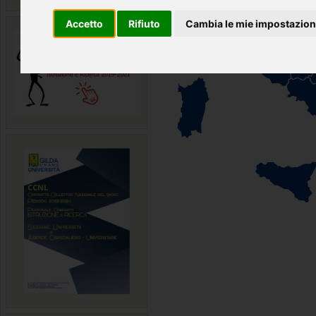
Accetto
Rifiuto
Cambia le mie impostazion